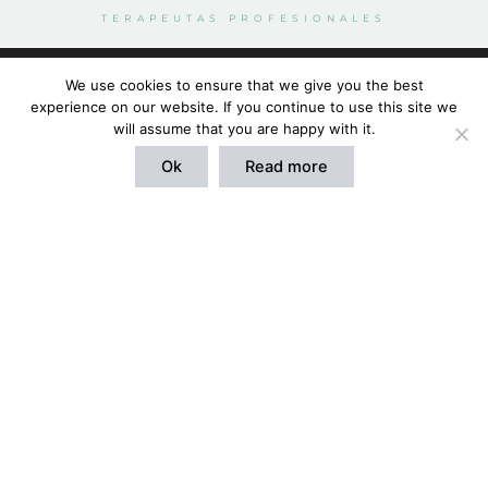
TERAPEUTAS PROFESIONALES
Discretos, profesionales
Utilizamos cookies para ofrecerte la mejor experiencia en
We use cookies to ensure that we give you the best
nuestra web.
y adaptados a tu grupo.
experience on our website. If you continue to use this site we
Puedes aprender más sobre qué cookies utilizamos o
will assume that you are happy with it.
desactivarlas en los
ajustes
.
Ok
Read more
Aceptar
Desde tratamientos individuales hasta grandes
reuniones en villas, te ayudamos a crear la experiencia
perfecta con programas de bienestar personalizados.
Si vuestro grupo desea recibir tratamientos al mismo
tiempo, organizamos un equipo de terapeutas
profesionales para que todos disfruten de una atención
excepcional.