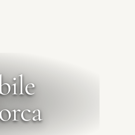
bile
orca